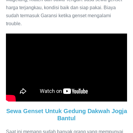
harga terjangkau, kondisi baik dan siap pakai. Biaya
sudah termasuk Garansi ketika genset mengalami
trouble.
Sewa Genset Untuk Gedung Dakwah Jogja
Bantul
Saat ini memang sudah banyak orang yang mempunyai